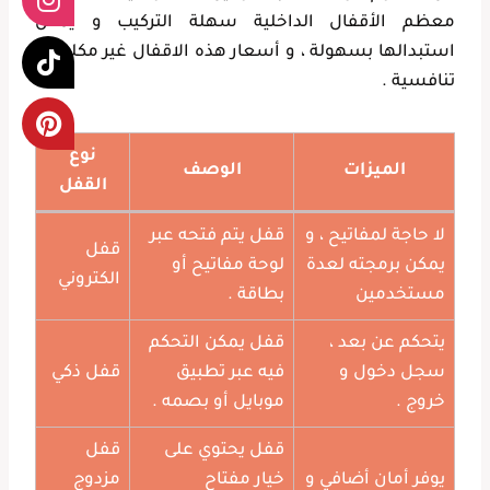
معظم الأقفال الداخلية سهلة التركيب و يمكن
استبدالها بسهولة ، و أسعار هذه الاقفال غير مكلفة و
تنافسية .
نوع
الميزات
الوصف
القفل
لا حاجة لمفاتيح ، و
قفل يتم فتحه عبر
قفل
يمكن برمجته لعدة
لوحة مفاتيح أو
الكتروني
مستخدمين
بطاقة .
يتحكم عن بعد ،
قفل يمكن التحكم
سجل دخول و
فيه عبر تطبيق
قفل ذكي
خروج .
موبايل أو بصمه .
قفل يحتوي على
قفل
يوفر أمان أضافي و
خيار مفتاح
مزدوج