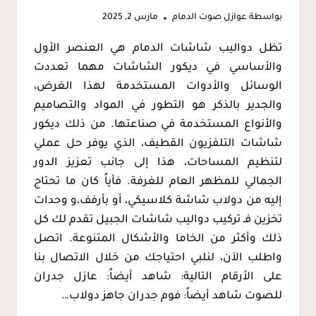
بواسطة
عوازل صوت الدمام
مارس 2, 2025
تظل دواليب شاشات الدمام هي العنصر الأول
والأساسي في ديكور الشاشات مهما تعددت
الوسائل والأدوات المستخدمة لهذا الغرض،
والجدير بالذكر هو التطور في المواد والتصاميم
والأنواع المستخدمة في صناعتها. من ذلك ديكور
شاشات التلفزيون القطيف، الذي يوفر حل عملي
لتنظيم المساحات، هذا إلى جانب تعزيز الدور
الجمالي للمظهر العام للغرفة. فأياً كان ما تحتاج
إليه من دولاب شاشة كلاسيكي، أو بأرفف،و وحدات
تخزين فـ تركيب دواليب شاشات الجبيل تقدم لك كل
ذلك وأكثر من الخاما والأشكال المتنوعة. اتصل
واطلب الآن، لنلبي احتياجك من خلال الاتصال بنا
على الأرقام التالية: شاهد أيضاً: عازل جدران
للصوت شاهد أيضاً: فوم جدران جاهز دولاب…