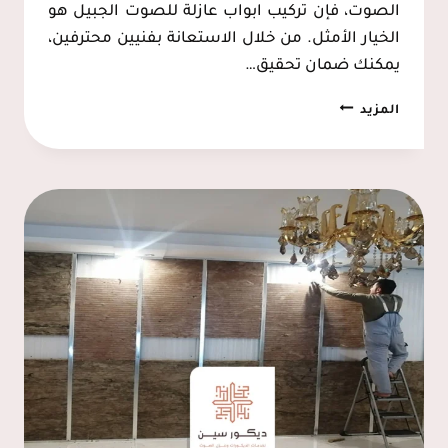
الصوت، فإن تركيب ابواب عازلة للصوت الجبيل هو
الخيار الأمثل. من خلال الاستعانة بفنيين محترفين،
يمكنك ضمان تحقيق…
تركيب
المزيد
باب
عازل
للصوت
الجبيل
ت:
0537128631
–
عازل
للباب
من
الصوت
الجبيل