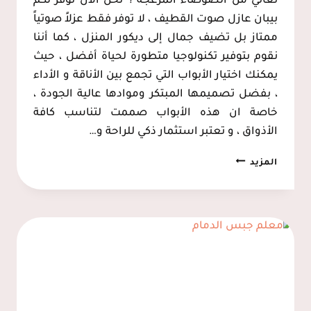
تعاني من الضوضاء المزعجة ؟ نحن الان نوفر لكم
بيبان عازل صوت القطيف ، لا توفر فقط عزلاً صوتياً
ممتاز بل تضيف جمال إلى ديكور المنزل ، كما أننا
نقوم بتوفير تكنولوجيا متطورة لحياة أفضل ، حيث
يمكنك اختيار الأبواب التي تجمع بين الأناقة و الأداء
، بفضل تصميمها المبتكر وموادها عالية الجودة ،
خاصة ان هذه الأبواب صممت لتناسب كافة
الأذواق ، و تعتبر استثمار ذكي للراحة و…
أبواب
المزيد
عازلة
للصوت
الظهران
ت:
0537128631
بيبان
عازل