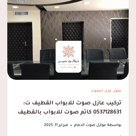
0537128631
تنفيذ
ارضيات
ايبوكسي
الدمام
حلول عزل الصوت
تركيب عازل صوت للابواب القطيف ت:
0537128631 كاتم صوت للابواب بالقطيف
بواسطة
عوازل صوت الدمام
فبراير 11, 2025