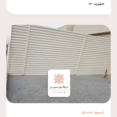
دواليب
المزيد
شاشات
الدمام
ت:
0537128631
رفوف
شاشات
الخبر
تنسيق الحدائق