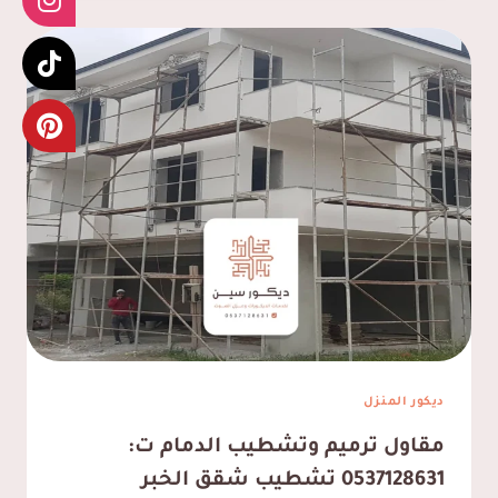
ت:
0537128631
اشكال
مظلات
منازل
الدمام
ديكور المنزل
مقاول ترميم وتشطيب الدمام ت:
0537128631 تشطيب شقق الخبر