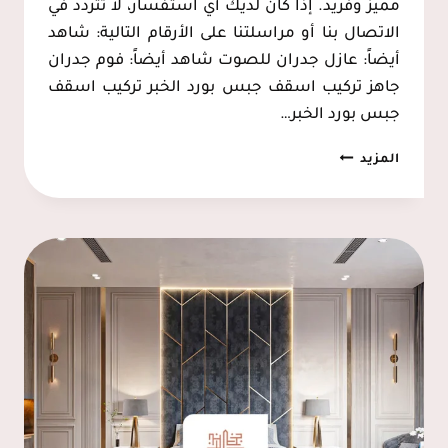
مميز وفريد. إذا كان لديك أي استفسار، لا تتردد في
الاتصال بنا أو مراسلتنا على الأرقام التالية: شاهد
أيضاً: عازل جدران للصوت شاهد أيضاً: فوم جدران
جاهز تركيب اسقف جبس بورد الخبر تركيب اسقف
جبس بورد الخبر…
تركيب
المزيد
اسقف
جبس
بورد
الخبر
ت:
0537128631
تركيب
اسقف
الجبس
بالدمام