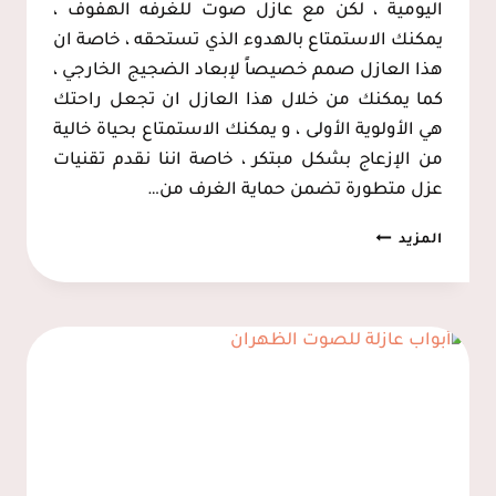
اليومية ، لكن مع عازل صوت للغرفه الهفوف ،
يمكنك الاستمتاع بالهدوء الذي تستحقه ، خاصة ان
هذا العازل صمم خصيصاً لإبعاد الضجيج الخارجي ،
كما يمكنك من خلال هذا العازل ان تجعل راحتك
هي الأولوية الأولى ، و يمكنك الاستمتاع بحياة خالية
من الإزعاج بشكل مبتكر ، خاصة اننا نقدم تقنيات
عزل متطورة تضمن حماية الغرف من…
تركيب
المزيد
عازل
صوت
للغرف
الاحساء
ت:
0537128631
عازل
صوت