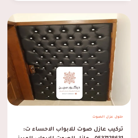
وتشطيب
الدمام
ت:
0537128631
تشطيب
شقق
الخبر
حلول عزل الصوت
تركيب عازل صوت للابواب الاحساء ت: