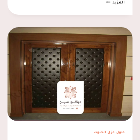
تركيب
المزيد
عازل
صوت
للابواب
الاحساء
ت:
0537128631
–
عازل
الصوت
للابواب
المبرز
حلول عزل الصوت