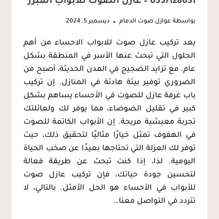
0537128631 – عازل الصوت للابواب المبرز
بواسطة
عوازل صوت الدمام
ديسمبر 5, 2024
يعد تركيب عازل صوت للابواب الاحساء من أهم
الحلول التي تبحث عنها الأسر في المنطقة بشكل
عام. مع تزايد الضجيج في المدن الحديثة، أصبح من
الضروري توفير بيئة هادئة في المنازل. إن تركيب
باب غرفة عازل للصوت في الأحساء يساهم بشكل
كبير في تقليل الضوضاء، مما يوفر لك ولعائلتك
تجربة معيشية مريحة. إن الأبواب الكاتمة للصوت
في الهفوف تمثل خيارًا مثاليًا لتحقيق ذلك، حيث
توفر لك العزلة التي تحتاجها بعيدًا عن صخب الحياة
اليومية. لذا، إذا كنت تبحث عن طريقة فعالة
لتحسين جودة حياتك، فإن تركيب عازل صوت
للأبواب في الأحساء هو الحل الأمثل. بالتالي، لا
تتردد في التواصل معنا…