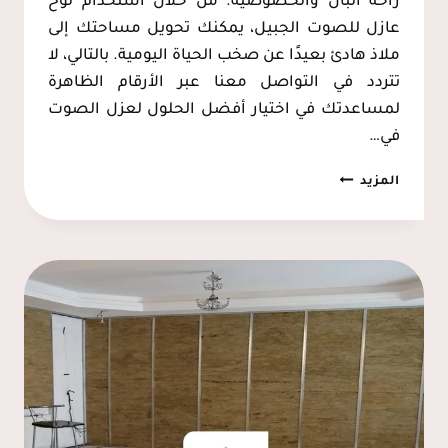
راحة البال والخصوصية. من خلال استخدام لوح
عازل للصوت الجبيل، يمكنك تحويل مساحتك إلى
ملاذ هادئ بعيدًا عن صخب الحياة اليومية. بالتالي، لا
تتردد في التواصل معنا عبر الأرقام الظاهرة
لمساعدتك في اختيار أفضل الحلول لعزل الصوت
في…
عازل
المزيد
جدران
للصوت
الجبيل
ت:
0537128631
–
اقوى
عازل
صوت