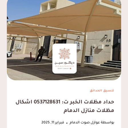
القطيف
ت:
0537128631
كاتم
صوت
للابواب
بالقطيف
تنسيق الحدائق
حداد مظلات الخبر ت: 0537128631 اشكال
مظلات منازل الدمام
بواسطة
عوازل صوت الدمام
فبراير 11, 2025