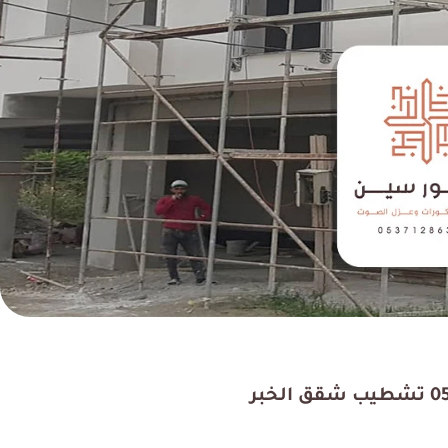
رك فيهم ، خدمات الأصباغ
تجربتي معهم كانت متميزة
رائعة أيضا ملتزمين في
جربتهم في تشطيب بيتي ف
 كما اتمنى لهم التوفيق
أفضل مقاول تشطيب بالدم
ي جميع أعمالهم؟
كما انصح بهم.