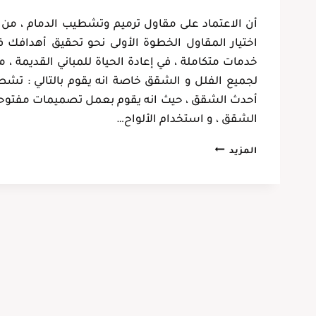
فهد حجازي
أن الاعتماد على مقاول ترميم وتشطيب الدمام ، من أه
الخبر، حي الحزام
اختيار المقاول الخطوة الأولى نحو تحقيق أهدافك في
خدمات متكاملة ، في إعادة الحياة للمباني القديمة 
لجميع الفلل و الشقق خاصة انه يقوم بالتالي : 
أحدث الشقق ، حيث انه يقوم بعمل تصميمات مفتوحة ، 
الشقق ، و استخدام الألواح…
مقاول
المزيد
ترميم
وتشطيب
الدمام
ت:
0537128631
تشطيب
شقق
الخبر