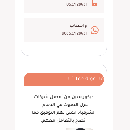
0537128631
واتساب
966537128631
ما يقولة عملائنا
 ،
ديكور سين من أفضل شركات
وف
هم
عزل الصوت في الدمام –
لعم
ام،
الشرقية، اتمنى لهم التوفيق كما
كما
أنصح بالتعامل معهم.