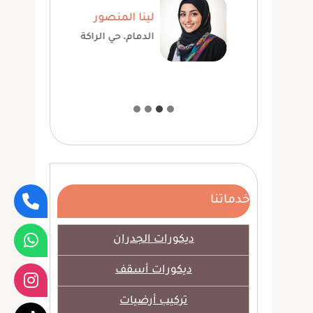
عمري
لينا المنصور
الدمام، حي الراكة
خدماتنا
ديكورات الجدران
ديكورات أسقف
تركيب أرضيات