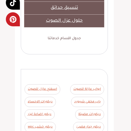
تنسيق حدائق
حلول عزل الصوت
جدول اقسام خدماتنا
ابواب عازلة للصوت
اسفنج عازل للصوت
باب مخفي شيبورد
ديكورات الاحساء
ديكورات مضيئة
ديكور اضاءة ليزر
ديكور جدار مضيئ
ديكور خشب wpc