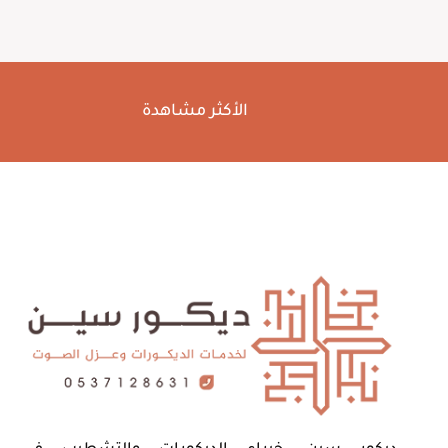
للنوافذ
الدمام
ت:
0537128631
الأكثر مشاهدة
عزل
صوت
للدرايش
الخبر