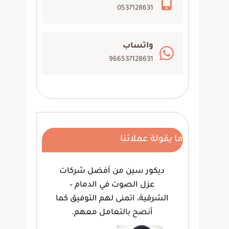
0537128631
واتساب
966537128631
ما يقولة عملائنا
 ،
ديكور سين من أفضل شركات
وف
هم
عزل الصوت في الدمام –
لعم
ام،
الشرقية، اتمنى لهم التوفيق كما
كما
أنصح بالتعامل معهم.