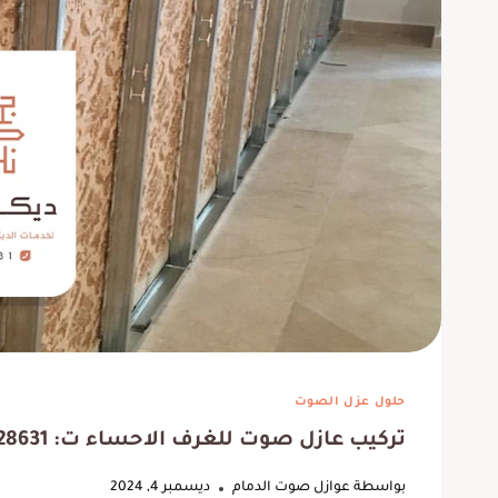
وفروا لي معلم ديكورات ممتاز
ربي يبا
لعمل ديكور شيبورد للتلفزيون ،
كانت 
حلول عزل الصوت
كما أن اسعارهم مناسبة وجودة
الوقت.
تركيب عازل صوت للغرف الاحساء ت: 0537128631 عازل صوت للغرفه الهفوف
عالية
ف
بواسطة
عوازل صوت الدمام
ديسمبر 4, 2024