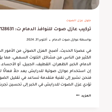
حلول عزل الصوت
تركيب عازل صوت للنوافذ الدمام ت: 0537128631 عزل صوت للدرايش الخبر
بواسطة
عوازل صوت الدمام
أكتوبر 31, 2024
في عصرنا الحديث، أصبح العزل الصوتي من الأمور الضر
الكثير من الناس من مشاكل التلوث السمعي، مما يؤث
الدمام، الخبر، الظهران، القطيف، الجبيل، أو الأحساء،
إن استخدام عوازل صوتية للدرايش يعد حلاً فعالً
فنحن نشير إلى تقنية متقدمة تساعد في تقليل الضوضا
تؤدي عزل الصوت للدرايش في الخبر إلى تحسين تجربت
تركيب
المزيد
عازل
صوت