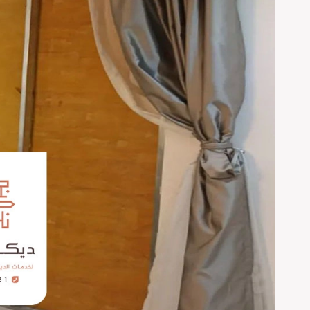
للغرفه
الهفوف