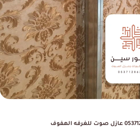
رك فيهم ، خدمات الأصباغ
تجربتي معهم كانت متميزة
رائعة أيضا ملتزمين في
جربتهم في تشطيب بيتي ف
 كما اتمنى لهم التوفيق
أفضل مقاول تشطيب بالدم
ي جميع أعمالهم؟
كما انصح بهم.