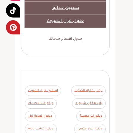
تنسيق حدائق
حلول عزل الصوت
جدول اقسام خدماتنا
ابواب عازلة للصوت
اسفنج عازل للصوت
باب مخفي شيبورد
ديكورات الاحساء
ديكورات مضيئة
ديكور اضاءة ليزر
ديكور جدار مضيئ
ديكور خشب wpc