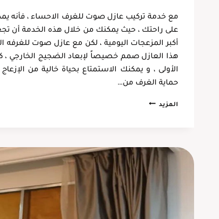
فهد حجازي
مع خدمة تركيب عازل صوت للغرف الاحساء ، فأنه يمك
الخبر، حي الحزام
على راحتك ، حيث يمكنك من خلال هذه الخدمة أن تجع
أكبر المزعجات اليومية ، لكن مع عازل صوت للغرفه ا
هذا العازل صمم خصيصاً لإبعاد الضجيج الخارجي ، ك
الأولى ، و يمكنك الاستمتاع بحياة خالية من الإزع
حماية الغرف من…
تركيب
المزيد
عازل
صوت
للغرف
الاحساء
ت:
0537128631
عازل
صوت