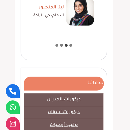
عمري
لينا المنصور
الدمام، حي الراكة
خدماتنا
ديكورات الجدران
ديكورات أسقف
تركيب أرضيات