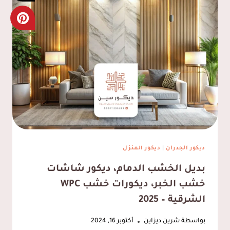
إضاءة
مودرن
الخبر،
ديكور
غرف
مضيئ
الشرقية
ديكور الجدران
|
ديكور المنزل
بديل الخشب الدمام، ديكور شاشات
خشب الخبر، ديكورات خشب WPC
الشرقية – 2025
بواسطة
شرين ديزاين
أكتوبر 16, 2024