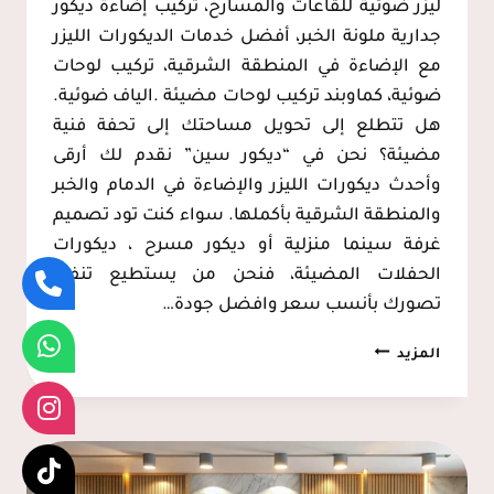
ليزر ضوئية للقاعات والمسارح، تركيب إضاءة ديكور
جدارية ملونة الخبر، أفضل خدمات الديكورات الليزر
مع الإضاءة في المنطقة الشرقية، تركيب لوحات
ضوئية، كماوبند تركيب لوحات مضيئة .الياف ضوئية.
هل تتطلع إلى تحويل مساحتك إلى تحفة فنية
مضيئة؟ نحن في “ديكور سين” نقدم لك أرقى
وأحدث ديكورات الليزر والإضاءة في الدمام والخبر
والمنطقة الشرقية بأكملها. سواء كنت تود تصميم
غرفة سينما منزلية أو ديكور مسرح ، ديكورات
الحفلات المضيئة، فنحن من يستطيع تنفيذ
تصورك بأنسب سعر وافضل جودة…
ديكورات
المزيد
ليزر
مضيئة
الدمام،
تركيب