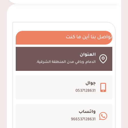
الخشب
الدمام،
ديكور
شاشات
خشب
تواصل بنا أين ما كنت
الخبر،
ديكورات
خشب
العنوان
WPC
الدمام، وباقي مدن المنطقة الشرقية.
الشرقية
–
جوال
2025
0537128631
واتساب
966537128631