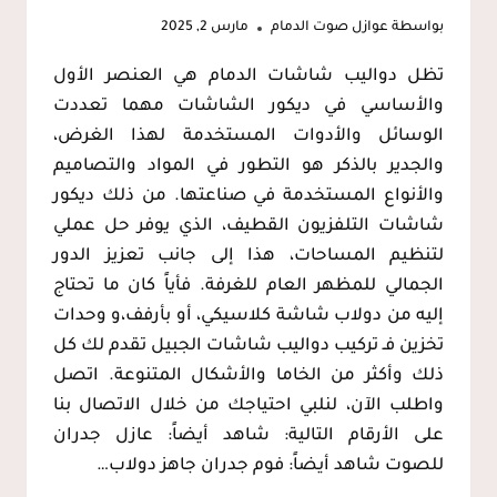
بواسطة
عوازل صوت الدمام
مارس 2, 2025
تظل دواليب شاشات الدمام هي العنصر الأول
والأساسي في ديكور الشاشات مهما تعددت
الوسائل والأدوات المستخدمة لهذا الغرض،
والجدير بالذكر هو التطور في المواد والتصاميم
والأنواع المستخدمة في صناعتها. من ذلك ديكور
شاشات التلفزيون القطيف، الذي يوفر حل عملي
لتنظيم المساحات، هذا إلى جانب تعزيز الدور
الجمالي للمظهر العام للغرفة. فأياً كان ما تحتاج
إليه من دولاب شاشة كلاسيكي، أو بأرفف،و وحدات
تخزين فـ تركيب دواليب شاشات الجبيل تقدم لك كل
ذلك وأكثر من الخاما والأشكال المتنوعة. اتصل
واطلب الآن، لنلبي احتياجك من خلال الاتصال بنا
على الأرقام التالية: شاهد أيضاً: عازل جدران
للصوت شاهد أيضاً: فوم جدران جاهز دولاب…