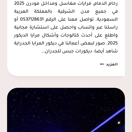
رخام الدمام، مرايات مغاسل ومداخل مودرن 2025
في جميع مدن الشرقية بالمملكة العربية
السعودية. تواصل معنا على الرقم 0537128631 أو
راسلنا عبر واتساب واحصل على استشارة مجانية
واطلع على أحدث كتالوجات وأشكال مرايا الديكور
2025. صور لبعض أعمالنا في ديكور المرايا الجدراية
شاهد أيضا: ديكورات جبس للجدران…
مرايا
المزيد
معتقة
الخبر
0537128631
–
ديكور
مرايا
جدارية
الدمام،