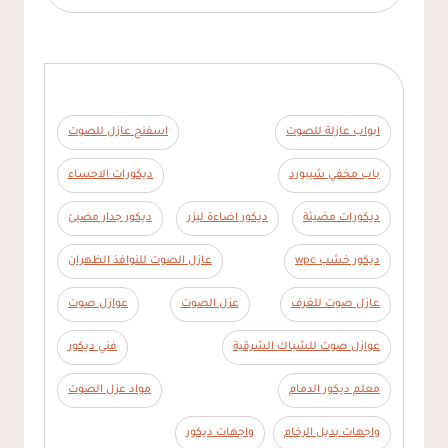
ابواب عازلة للصوت
اسفنج عازل للصوت
باب مخفي شيبورد
ديكورات الاحساء
ديكورات مضيئة
ديكور اضاءة ليزر
ديكور جدار مضيئ
ديكور خشب wpc
عازل الصوت للنوافذ الظهران
عازل صوت للغرف
عزل الصوت
عوازل صوت
عوازل صوت للشباك الشرقية
فني ديكور
معلم ديكور الدمام
مواد عزل الصوت
واجهات بديل الرخام
واجهات ديكور