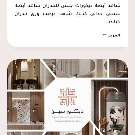
شاهد أيضا: ديكورات جبس للجدران شاهد أيضا:
تنسيق حدائق كذلك شاهد: تركيب ورق جدران
شاهد…
عزل
المزيد
صوت
للجدران
الدمام،
تركيب
عازل
صوت
للغرف
الخبر،
عوازل
الصوت
الشرقية