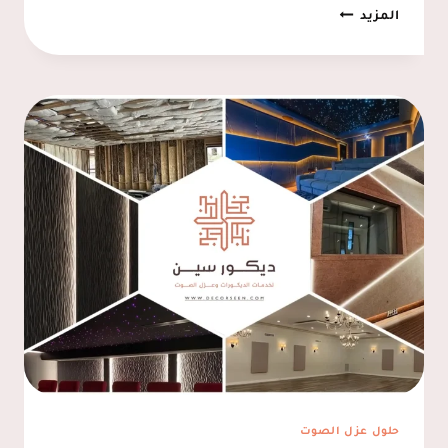
دواليب
المزيد
شاشات
الدمام
ت:
0537128631
رفوف
شاشات
الخبر
حلول عزل الصوت