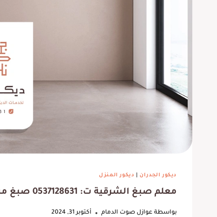
وفروا لي معلم ديكورات ممتاز
ربي يبا
لعمل ديكور شيبورد للتلفزيون ،
كانت 
ديكور الجدران
|
ديكور المنزل
كما أن اسعارهم مناسبة وجودة
الوقت.
معلم صبغ الشرقية ت: 0537128631 صبغ منازل داخلي الخبر
عالية
ف
بواسطة
عوازل صوت الدمام
أكتوبر 31, 2024