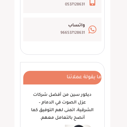
0537128631
واتساب
966537128631
ما يقولة عملائنا
 ،
ديكور سين من أفضل شركات
وف
هم
عزل الصوت في الدمام –
لعم
ام،
الشرقية، اتمنى لهم التوفيق كما
كما
أنصح بالتعامل معهم.