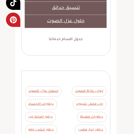
تنسيق حدائق
حلول عزل الصوت
جدول اقسام خدماتنا
ابواب عازلة للصوت
اسفنج عازل للصوت
باب مخفي شيبورد
ديكورات الاحساء
ديكورات مضيئة
ديكور اضاءة ليزر
ديكور جدار مضيئ
ديكور خشب wpc