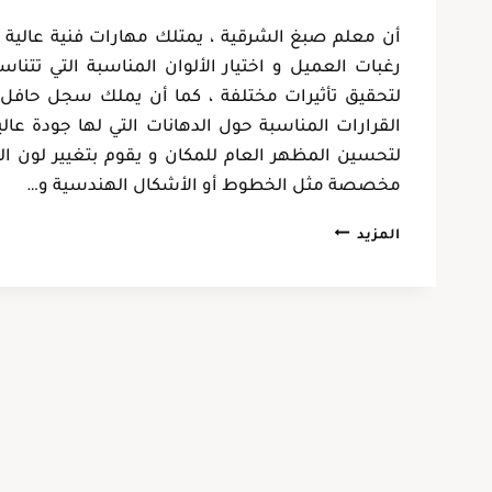
فهد حجازي
أن معلم صبغ الشرقية ، يمتلك مهارات فنية عالية و 
الخبر، حي الحزام
رغبات العميل و اختيار الألوان المناسبة التي تتنا
لتحقيق تأثيرات مختلفة ، كما أن يملك سجل حافل م
القرارات المناسبة حول الدهانات التي لها جودة عال
لتحسين المظهر العام للمكان و يقوم بتغيير لون ا
مخصصة مثل الخطوط أو الأشكال الهندسية و…
معلم
المزيد
صبغ
الشرقية
ت:
0537128631
صبغ
منازل
داخلي
الخبر