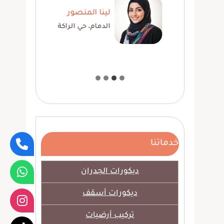
عمري
لينا المنصور
الدمام، حي الراكة
خدماتنا
ديكورات الجدران
ديكورات أسقف
تركيب أرضيات