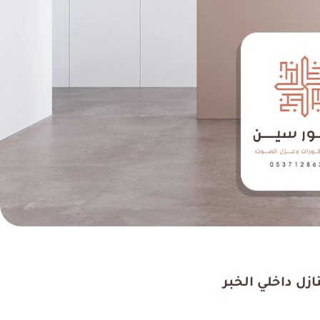
رك فيهم ، خدمات الأصباغ
تجربتي معهم كانت متميزة
رائعة أيضا ملتزمين في
جربتهم في تشطيب بيتي ف
 كما اتمنى لهم التوفيق
أفضل مقاول تشطيب بالدم
ي جميع أعمالهم؟
كما انصح بهم.