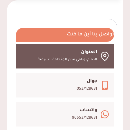
حائط
الشرقية
ت:
0537128631
تواصل بنا أين ما كنت
ورق
جدران
3D
العنوان
الجبيل
الدمام، وباقي مدن المنطقة الشرقية.
جوال
0537128631
واتساب
966537128631