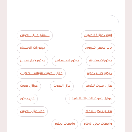
ابواب عازلة للصوت
اسفنج عازل للصوت
باب مخفي شيبورد
ديكورات الاحساء
ديكورات مضيئة
ديكور اضاءة ليزر
ديكور جدار مضيئ
ديكور خشب wpc
عازل الصوت للنوافذ الظهران
عازل صوت للغرف
عزل الصوت
عوازل صوت
عوازل صوت للشباك الشرقية
فني ديكور
معلم ديكور الدمام
مواد عزل الصوت
واجهات بديل الرخام
واجهات ديكور