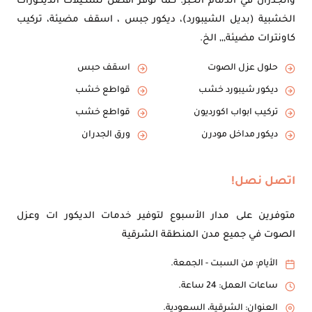
والجدران في الدمام الخبر. كما نوفر أفضل تشكيلات الديكورات
الخشبية (بديل الشيبورد)، ديكور جبس ، اسقف مضيئة، تركيب
كاونترات مضيئة,,, الخ.
حلول عزل الصوت
اسقف حبس
ديكور شيبورد خشب
قواطع خشب
تركيب ابواب اكورديون
قواطع خشب
ديكور مداخل مودرن
ورق الجدران
اتصل نصل!
متوفرين على مدار الأسبوع لتوفير خدمات الديكور ات وعزل
الصوت في جميع مدن المنطقة الشرقية
الأيام: من السبت - الجمعة.
ساعات العمل: 24 ساعة.
العنوان: الشرقية، السعودية.