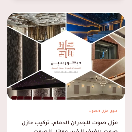
صوت
للابواب
القطيف
ت:
0537128631
كاتم
صوت
للابواب
بالقطيف
حلول عزل الصوت
عزل صوت للجدران الدمام، تركيب عازل