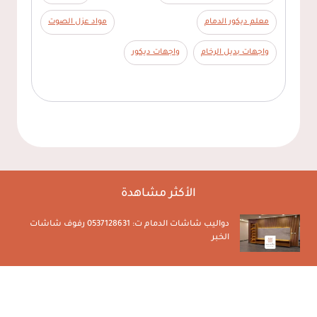
معلم ديكور الدمام
مواد عزل الصوت
واجهات بديل الرخام
واجهات ديكور
الأكثر مشاهدة
دواليب شاشات الدمام ت: 0537128631 رفوف شاشات
لخبر
الخبر