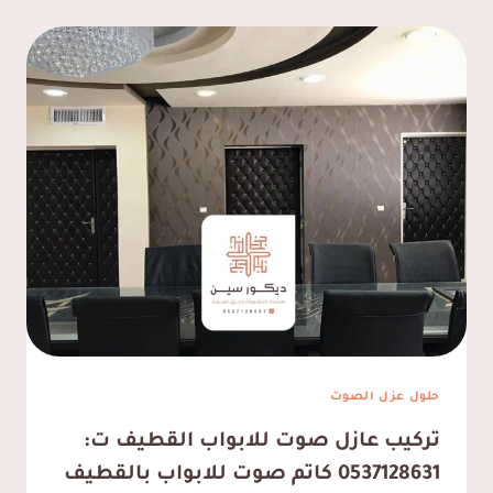
حلول عزل الصوت
تركيب عازل صوت للابواب القطيف ت:
0537128631 كاتم صوت للابواب بالقطيف