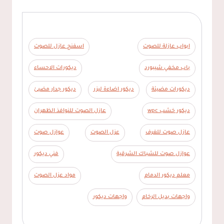
ابواب عازلة للصوت
اسفنج عازل للصوت
باب مخفي شيبورد
ديكورات الاحساء
ديكورات مضيئة
ديكور اضاءة ليزر
ديكور جدار مضيئ
ديكور خشب wpc
عازل الصوت للنوافذ الظهران
عازل صوت للغرف
عزل الصوت
عوازل صوت
عوازل صوت للشباك الشرقية
فني ديكور
معلم ديكور الدمام
مواد عزل الصوت
واجهات بديل الرخام
واجهات ديكور