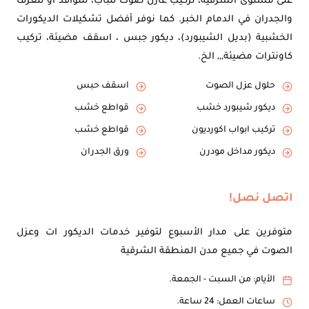
على مستوى الشرقية، تركيب عازل صوت للباب، للنوافذ أو للغرف
والجدران في الدمام الخبر. كما نوفر أفضل تشكيلات الديكورات
الخشبية (بديل الشيبورد)، ديكور جبس ، اسقف مضيئة، تركيب
كاونترات مضيئة,,, الخ.
حلول عزل الصوت
اسقف حبس
ديكور شيبورد خشب
قواطع خشب
تركيب ابواب اكورديون
قواطع خشب
ديكور مداخل مودرن
ورق الجدران
اتصل نصل!
متوفرين على مدار الأسبوع لتوفير خدمات الديكور ات وعزل
الصوت في جميع مدن المنطقة الشرقية
الأيام: من السبت - الجمعة.
ساعات العمل: 24 ساعة.