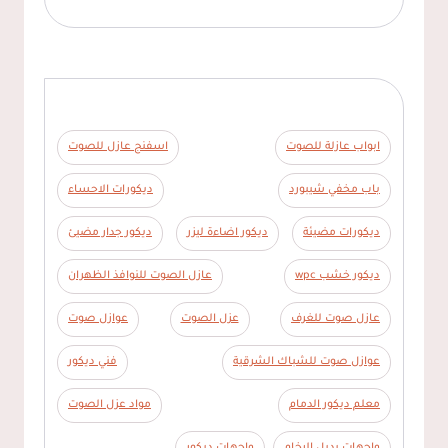
ابواب عازلة للصوت
اسفنج عازل للصوت
باب مخفي شيبورد
ديكورات الاحساء
ديكورات مضيئة
ديكور اضاءة ليزر
ديكور جدار مضيئ
ديكور خشب wpc
عازل الصوت للنوافذ الظهران
عازل صوت للغرف
عزل الصوت
عوازل صوت
عوازل صوت للشباك الشرقية
فني ديكور
معلم ديكور الدمام
مواد عزل الصوت
واجهات بديل الرخام
واجهات ديكور