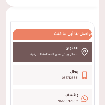
هيدبورد
الدمام
ت:
0537128631
خلفيه
تواصل بنا أين ما كنت
سرير
هيدبورد
الخبر
العنوان
الدمام، وباقي مدن المنطقة الشرقية.
جوال
0537128631
واتساب
966537128631