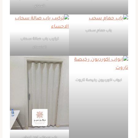
الدمام
باب حمام سحب
تركيب باب صالة سحاب
الاحساء
ابواب اكورديون رخيصة تاروت
باب سحاب لون ابيض