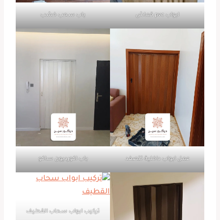
ابواب pvc قماش
باب سحب خشب
عمل ابواب داخلية تتصفد
باب اكورديون ساكو
تركيب ابواب سحاب القطيف