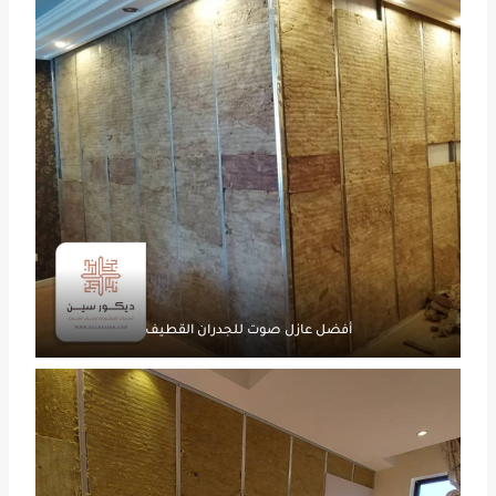
أفضل عازل صوت للجدران القطيف