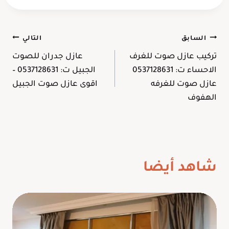
تصفّح
السابق
التالي
تركيب عازل صوت للغرف
عازل جدران للصوت
المقالات
الاحساء ت: 0537128631
الجبيل ت: 0537128631 –
عازل صوت للغرفه
اقوى عازل صوت الجبيل
الهفوف
شاهد أيضا