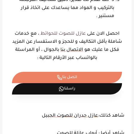
5- كما نقدم لك تقديراً دقيق للتكاليف المرتبطة
بالتركيب و المواد مما يساعدك على اتخاذ قرار
مستنير .
احصل الان على
عازل للصوت للحوائط
، مع خدمات
شاملة بأقل التكاليف و للحجز و الاستفسار عن المزيد
فكل ما عليك هو
الاتصال بنا
بالجوال ، أو المراسلة
بالواتساب عبر الأرقام التالية :
اتصل بنا
راسلنا
شاهد كذلك:
عازل جدران للصوت الجبيل
شاهد أيضا :
أبواب عازلة للصوت