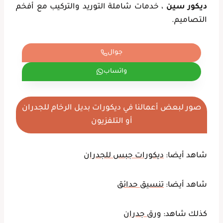
ديكور سين
، خدمات شاملة التوريد والتركيب مع أفخم
التصاميم.
جوال
واتساب
صور لبعض أعمالنا في ديكورات بديل الرخام للجدران
أو التلفزيون
شاهد أيضا:
ديكورات جبس للجدران
شاهد أيضا:
تنسيق حدائق
كذلك شاهد:
ورق جدران