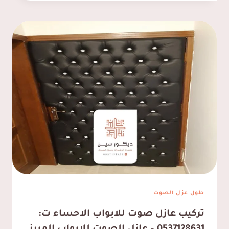
صوت
للابواب
القطيف
ت:
0537128631
كاتم
صوت
للابواب
بالقطيف
حلول عزل الصوت
تركيب عازل صوت للابواب الاحساء ت: