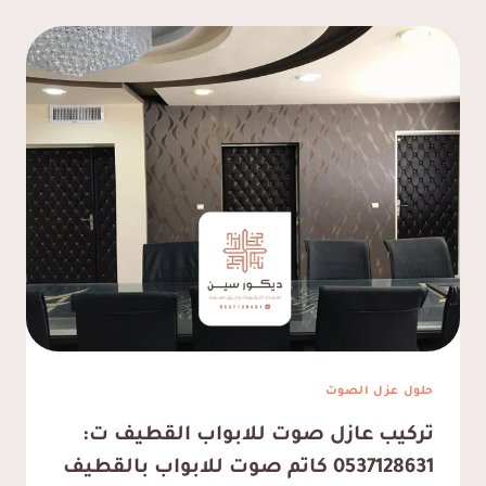
حلول عزل الصوت
تركيب عازل صوت للابواب القطيف ت:
0537128631 كاتم صوت للابواب بالقطيف