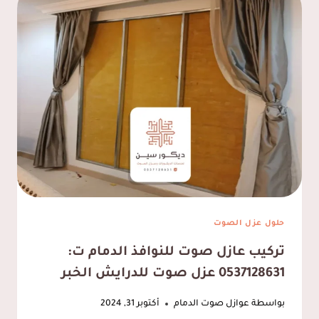
–
تركيب
عازل
صوت
باب
خشب
الخبر،
حلول
عزل
الصوت
للأبواب
في
حلول عزل الصوت
المنطقة
تركيب عازل صوت للنوافذ الدمام ت:
الشرقية
0537128631 عزل صوت للدرايش الخبر
بواسطة
عوازل صوت الدمام
أكتوبر 31, 2024