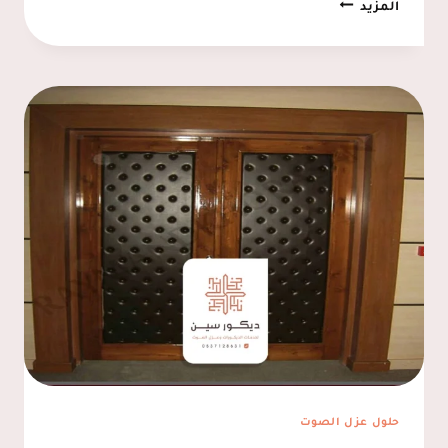
تركيب
المزيد
عازل
صوت
للابواب
الاحساء
ت:
0537128631
–
عازل
الصوت
للابواب
المبرز
حلول عزل الصوت