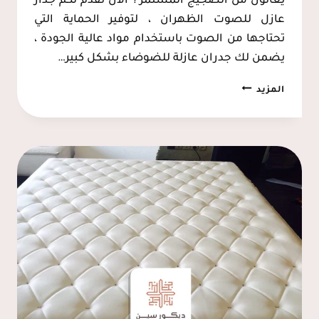
يعانون من الضجيج المستمر ؟ الان نقدم لكم جدار
عازل للصوت الظهران ، لتوفير الحماية التي
تحتاجها من الصوت باستخدام مواد عالية الجودة ،
يضمن لك جدران عازلة للضوضاء بشكل كبير…
تركيب
المزيد
عازل
صوت
للجدران
القطيف
ت:
0537128631
جدار
عازل
للصوت
الظهران