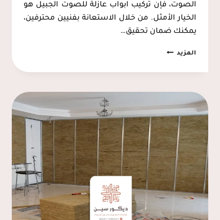
الصوت، فإن تركيب ابواب عازلة للصوت الجبيل هو
الخيار الأمثل. من خلال الاستعانة بفنيين محترفين،
يمكنك ضمان تحقيق…
تركيب
المزيد
باب
عازل
للصوت
الجبيل
ت:
0537128631
–
عازل
للباب
من
الصوت
الجبيل