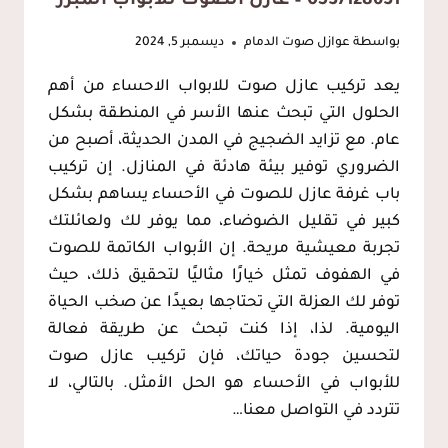
0537128631 – عازل الصوت للابواب المبرز
بواسطة
عوازل صوت الدمام
ديسمبر 5, 2024
يعد تركيب عازل صوت للابواب الاحساء من أهم
الحلول التي تبحث عنها الأسر في المنطقة بشكل
عام. مع تزايد الضجيج في المدن الحديثة، أصبح من
الضروري توفير بيئة هادئة في المنازل. إن تركيب
باب غرفة عازل للصوت في الأحساء يساهم بشكل
كبير في تقليل الضوضاء، مما يوفر لك ولعائلتك
تجربة معيشية مريحة. إن الأبواب الكاتمة للصوت
في الهفوف تمثل خيارًا مثاليًا لتحقيق ذلك، حيث
توفر لك العزلة التي تحتاجها بعيدًا عن صخب الحياة
اليومية. لذا، إذا كنت تبحث عن طريقة فعالة
لتحسين جودة حياتك، فإن تركيب عازل صوت
للأبواب في الأحساء هو الحل الأمثل. بالتالي، لا
تتردد في التواصل معنا…