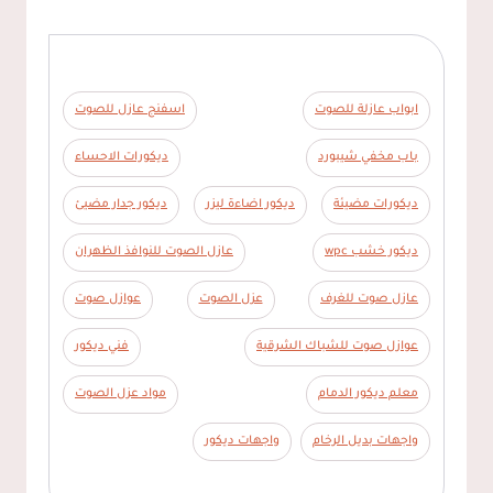
ابواب عازلة للصوت
اسفنج عازل للصوت
باب مخفي شيبورد
ديكورات الاحساء
ديكورات مضيئة
ديكور اضاءة ليزر
ديكور جدار مضيئ
ديكور خشب wpc
عازل الصوت للنوافذ الظهران
عازل صوت للغرف
عزل الصوت
عوازل صوت
عوازل صوت للشباك الشرقية
فني ديكور
معلم ديكور الدمام
مواد عزل الصوت
واجهات بديل الرخام
واجهات ديكور