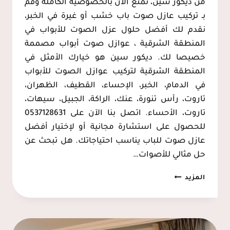
من ديكور سين، تمتع الأن بالخصوصية الكاملة وقم
بـ تركيب عازل صوت باب خشب أو غيرة في الخبر،
نقدم لك أفضل حلول عزل الصوت للأبواب في
المنطقة الشرقية ، عوازل صوت أبواب مصممة
خصيصا لك. ديكور سين هو خيارك الأمثل في
المنطقة الشرقية لتركيب عوازل الصوت للأبواب
في الدمام، الخبر، الإحساء، القطيف، الظهران،
تاروت، رأس تنورة، عنك، الراكة، الجبيل، سيهات،
تاروت، الأحساء. اتصل بنا الآن على 0537128631
للحصول على استشارة مجانية أو لإختيار أفضل
عازل صوت للباب يناسب احتياجاتك. هل تبحث عن
حل مثالي للأصوات…
عازل
المزيد
صوت
للباب
الدمام