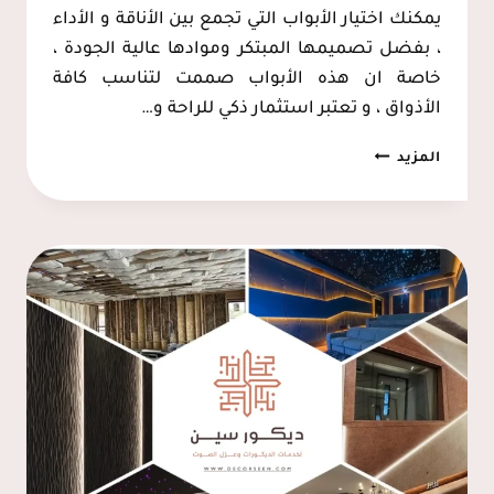
يمكنك اختيار الأبواب التي تجمع بين الأناقة و الأداء
، بفضل تصميمها المبتكر وموادها عالية الجودة ،
خاصة ان هذه الأبواب صممت لتناسب كافة
الأذواق ، و تعتبر استثمار ذكي للراحة و…
أبواب
المزيد
عازلة
للصوت
الظهران
ت:
0537128631
بيبان
عازل
صوت
القطيف