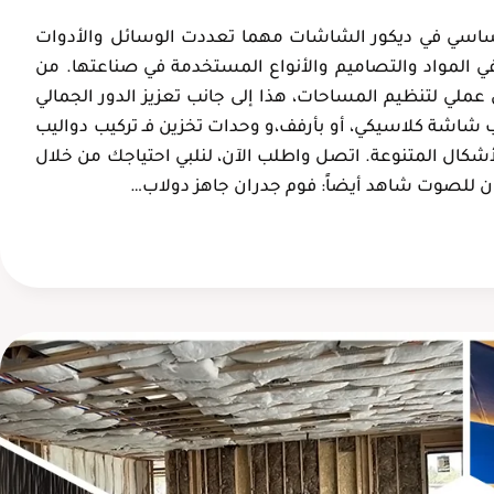
عبدالعزيز العمري
لينا المنصور
ساسي في ديكور الشاشات مهما تعددت الوسائل والأدوات
الدمام، حي
الدمام، حي ال
في المواد والتصاميم والأنواع المستخدمة في صناعتها. من
الفردوس
ملي لتنظيم المساحات، هذا إلى جانب تعزيز الدور الجمالي
لاب شاشة كلاسيكي، أو بأرفف،و وحدات تخزين فـ تركيب دواليب
شكال المتنوعة. اتصل واطلب الآن، لنلبي احتياجك من خلال
جدران للصوت شاهد أيضاً: فوم جدران جاهز دولاب…