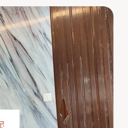
الدمام،
تركيب
عازل
صوت
للغرف
الخبر،
عوازل
الصوت
الشرقية