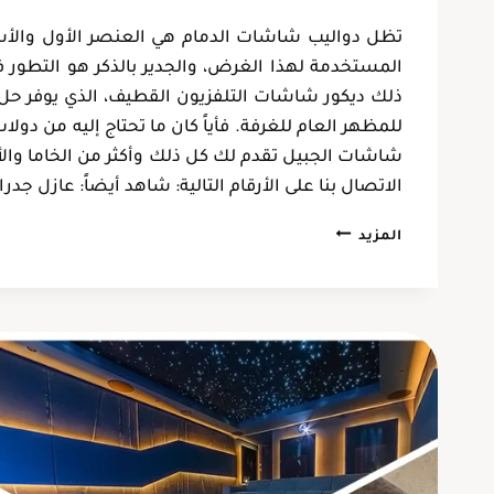
أم خالد
تظل دواليب شاشات الدمام هي العنصر الأول والأ
الإحساء، الهفوف
المستخدمة لهذا الغرض، والجدير بالذكر هو التطور 
ذلك ديكور شاشات التلفزيون القطيف، الذي يوفر حل ع
للمظهر العام للغرفة. فأياً كان ما تحتاج إليه من دو
شاشات الجبيل تقدم لك كل ذلك وأكثر من الخاما والأ
الاتصال بنا على الأرقام التالية: شاهد أيضاً: عازل 
دواليب
المزيد
شاشات
الدمام
ت:
0537128631
رفوف
شاشات
الخبر