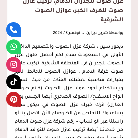
عزل صوت للجدران الدمام، تركيب عازل
صوت للغرف الخبر، عوازل الصوت
الشرقية
بواسطة
شرين ديزاين
نوفمبر 13, 2024
ديكور سين ، شركة عزل الصوت والتصميم الداخلي
الأولى في السعودية تقدم لكم أفضل حلول عزل
الصوت للجدران في المنطقة الشرقية، تركيب عازل
صوت غرفة الدمام ، عوازل الصوت للحائط الخبر
بخيارات مناسبة لمختلف الفئات من حيث السعر
وبإستخدام أجود مواد عزل الصوت (كاتم صوت/
الواح الاسفنج/ الصوف الصخري أيضا الجبس بورد
العازل) اترك خبراء عزل الصوت في ديكور سين
يساعدوك للتخلص من الضوضاء الأن، اتصل بنا أو
راسلنا عبر الواتساب – رقم شركة عزل صوت الدمام
من خدماتنا أيضا: تركيب عازل صوت للنوافذ الدمام