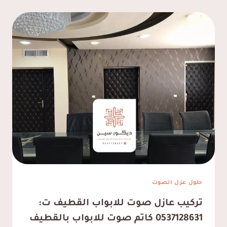
حلول عزل الصوت
تركيب عازل صوت للابواب القطيف ت:
0537128631 كاتم صوت للابواب بالقطيف