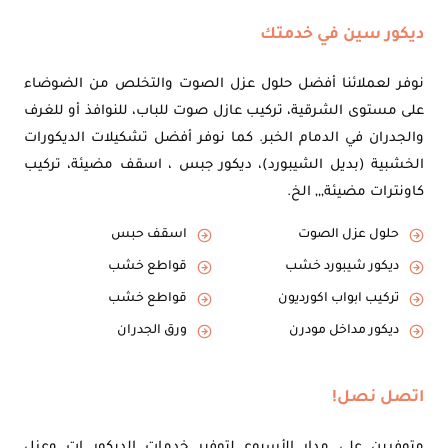
ديكور سين في خدمتك
نوفر لعملائنا أفضل حلول عزل الصوت والتخلص من الضوضاء
على مستوى الشرقية، تركيب عازل صوت للباب، للنوافذ أو للغرف
والجدران في الدمام الخبر. كما نوفر أفضل تشكيلات الديكورات
الخشبية (بديل الشيبورد)، ديكور جبس ، اسقف مضيئة، تركيب
كاونترات مضيئة,,, الخ.
حلول عزل الصوت
اسقف حبس
ديكور شيبورد خشب
قواطع خشب
تركيب ابواب اكورديون
قواطع خشب
ديكور مداخل مودرن
ورق الجدران
اتصل نصل!
متوفرين على مدار الأسبوع لتوفير خدمات الديكور ات وعزل