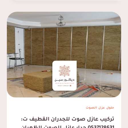
صوت
للابواب
القطيف
ت:
0537128631
كاتم
صوت
للابواب
بالقطيف
حلول عزل الصوت
تركيب عازل صوت للجدران القطيف ت: