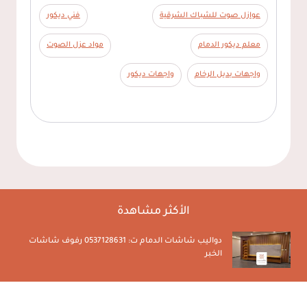
عوازل صوت للشباك الشرقية
فني ديكور
معلم ديكور الدمام
مواد عزل الصوت
واجهات بديل الرخام
واجهات ديكور
الأكثر مشاهدة
تركيب سواتر الدمام ت: 0537128631 تركيب سواتر حديد
الخبر