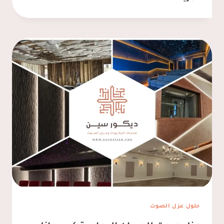
عازل
صوت
للغرف
الاحساء
ت:
0537128631
عازل
صوت
للغرفه
الهفوف
حلول عزل الصوت