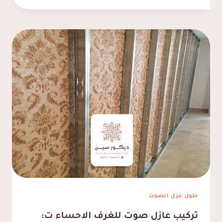
عازل
صوت
للجدران
القطيف
ت:
0537128631
جدار
عازل
للصوت
الظهران
حلول عزل الصوت
تركيب عازل صوت للغرف الاحساء ت: