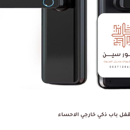
رك فيهم ، خدمات الأصباغ
تجربتي معهم كانت متميزة
رائعة أيضا ملتزمين في
جربتهم في تشطيب بيتي ف
 كما اتمنى لهم التوفيق
أفضل مقاول تشطيب بالدم
ي جميع أعمالهم؟
كما انصح بهم.