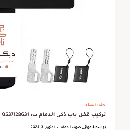
وفروا لي معلم ديكورات ممتاز
ربي يبا
لعمل ديكور شيبورد للتلفزيون ،
كانت 
ديكور المنزل
كما أن اسعارهم مناسبة وجودة
الوقت.
تركيب قفل باب ذكي الدمام ت: 0537128631 قفل باب ذكي خارجي الاحساء
عالية
ف
بواسطة
عوازل صوت الدمام
أكتوبر 31, 2024