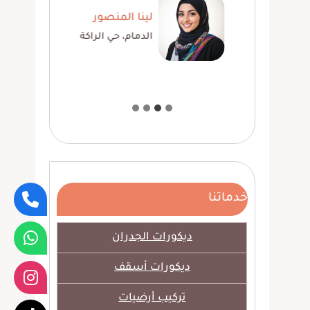
عمري
لينا المنصور
الدمام، حي الراكة
خدماتنا
ديكورات الجدران
ديكورات أسقف
تركيب أرضيات