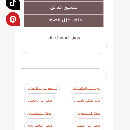
تنسيق حدائق
حلول عزل الصوت
جدول اقسام خدماتنا
ابواب عازلة للصوت
اسفنج عازل للصوت
باب مخفي شيبورد
ديكورات الاحساء
ديكورات مضيئة
ديكور اضاءة ليزر
ديكور جدار مضيئ
ديكور خشب wpc