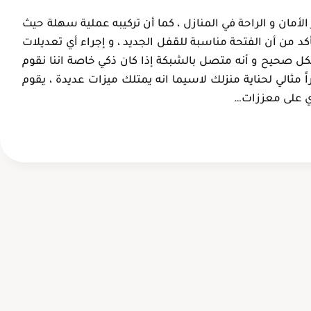
عبدالعزيز ال
أم خالد
لأمان و الراحة في المنازل ، كما أن تركيبه عملية سهلة حيث
الدمام، حي
الإحساء، الهفوف
أكد من أن الفتحة مناسبة للقفل الجديد ، و إجراء أي تعديلات
الفردوس
شكل صحيح و أنه متصل بالشبكة إذا كان ذكي خاصة اننا نقوم
ً مثالي لحناية منزلك لاسيما انه يمتلك ميزات عديدة ، يقوم
وي على معززات…