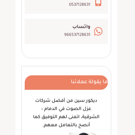
0537128631
واتساب
966537128631
ما يقولة عملائنا
 ،
ديكور سين من أفضل شركات
وف
هم
عزل الصوت في الدمام –
لعم
ام،
الشرقية، اتمنى لهم التوفيق كما
كما
أنصح بالتعامل معهم.