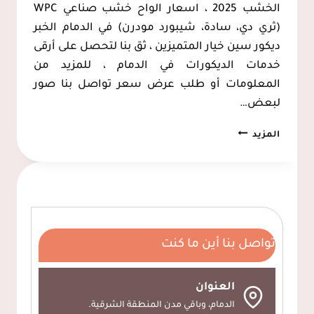
الخشب 2025 ، اسعار الواح خشب صناعي WPC
(ثري دي، سادة، شيبورد مودرن) في الدمام الخبر
ديكور سين خيار المتميزين ، ثق بنا لتحصل على أرقى
خدمات الديكورات في الدمام ، للمزيد من
المعلومات أو طلب عرض سعر تواصل بنا صور
لبعض…
بديل
المزيد
الخشب
الدمام،
ديكور
شاشات
خشب
تواصل بنا أين ما كنت
الخبر،
ديكورات
خشب
العنوان
WPC
الدمام، وباقي مدن المنطقة الشرقية.