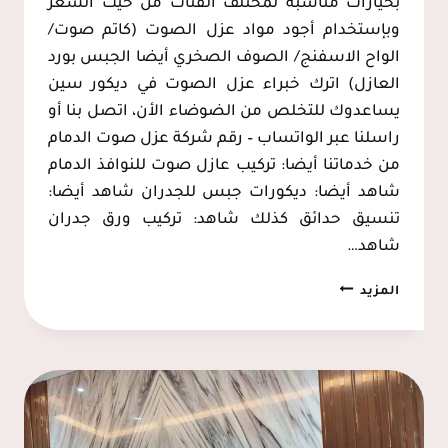
بخيارات مناسبة لمختلف الفئات من حيث السعر
وبإستخدام أجود مواد عزل الصوت (كاتم صوت/
الواح الاسفنج/ الصوف الصخري أيضا الجبس بورد
العازل) اترك خبراء عزل الصوت في ديكور سين
يساعدوك للتخلص من الضوضاء الأن، اتصل بنا أو
راسلنا عبر الواتساب – رقم شركة عزل صوت الدمام
من خدماتنا أيضا: تركيب عازل صوت للنوافذ الدمام
شاهد أيضا: ديكورات جبس للجدران شاهد أيضا:
تنسيق حدائق كذلك شاهد: تركيب ورق جدران
شاهد…
عزل
المزيد
صوت
للجدران
الدمام،
تركيب
عازل