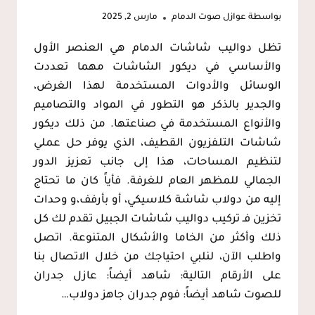
بواسطة
عوازل صوت الدمام
مارس 2, 2025
تظل دواليب شاشات الدمام هي العنصر الأول
والأساسي في ديكور الشاشات مهما تعددت
الوسائل والأدوات المستخدمة لهذا الغرض،
والجدير بالذكر هو التطور في المواد والتصاميم
والأنواع المستخدمة في صناعتها. من ذلك ديكور
شاشات التلفزيون القطيف، الذي يوفر حل عملي
لتنظيم المساحات، هذا إلى جانب تعزيز الدور
الجمالي للمظهر العام للغرفة. فأياً كان ما تحتاج
إليه من دولاب شاشة كلاسيكي، أو بأرفف،و وحدات
تخزين فـ تركيب دواليب شاشات الجبيل تقدم لك كل
ذلك وأكثر من الخاما والأشكال المتنوعة. اتصل
واطلب الآن، لنلبي احتياجك من خلال الاتصال بنا
على الأرقام التالية: شاهد أيضاً: عازل جدران
للصوت شاهد أيضاً: فوم جدران جاهز دولاب…