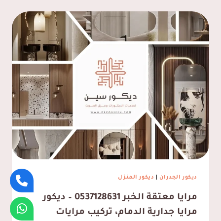
خلفية
تلفزيون
بديل
الرخام
الدمام،
ديكور
رخام
صناعي
PVC
الشرقية
2025
ديكور الجدران
|
ديكور المنزل
مرايا معتقة الخبر 0537128631 – ديكور
مرايا جدارية الدمام، تركيب مرايات