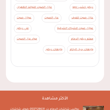
ديكور خشب wpc
عازل الصوت للنوافذ الظهران
عازل صوت للغرف
عزل الصوت
عوازل صوت
عوازل صوت للشباك الشرقية
فني ديكور
معلم ديكور الدمام
مواد عزل الصوت
واجهات بديل الرخام
واجهات ديكور
الأكثر مشاهدة
دواليب شاشات الدمام ت: 0537128631 رفوف شاشات