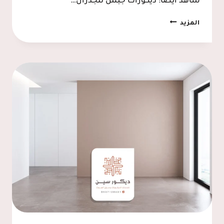
شاهد أيضا: ديكورات جبس للجدران…
مرايا
المزيد
معتقة
الخبر
0537128631
–
ديكور
مرايا
جدارية
الدمام،
تركيب
مرايات
مغاسل
الشرقية