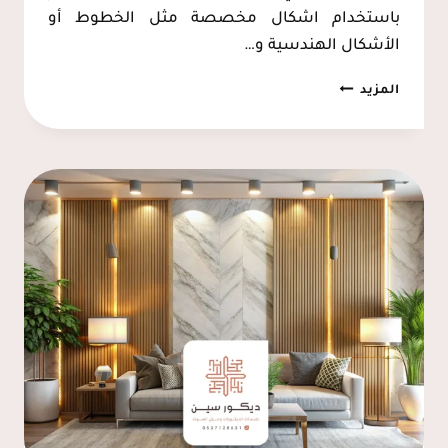
باستخدام اشكال مخصصة مثل الخطوط أو
الأشكال الهندسية و…
معلم
المزيد
صبغ
الشرقية
ت:
0537128631
صبغ
منازل
داخلي
الخبر