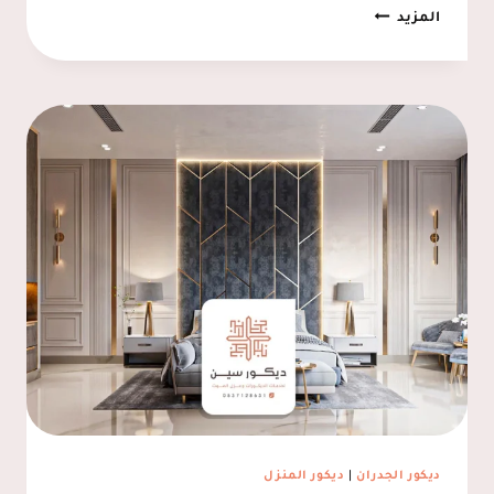
دواليب
المزيد
شاشات
الدمام
ت:
0537128631
رفوف
شاشات
الخبر
ديكور الجدران
|
ديكور المنزل