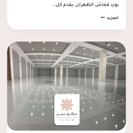
بورد قماش الظهران، يقدم كل…
تفصيل
المزيد
هيدبورد
الدمام
ت:
0537128631
خلفيه
سرير
هيدبورد
الخبر