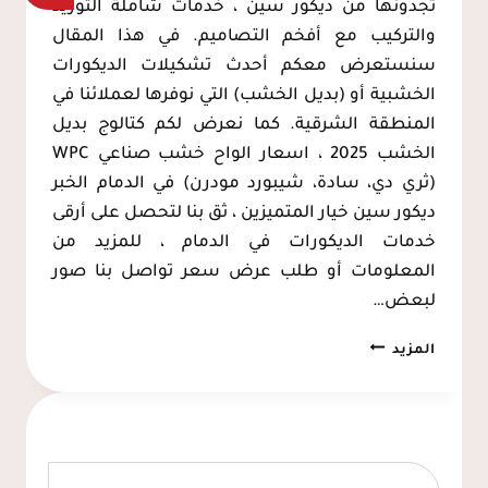
تجدونها من ديكور سين ، خدمات شاملة التوريد
والتركيب مع أفخم التصاميم. في هذا المقال
سنستعرض معكم أحدث تشكيلات الديكورات
الخشبية أو (بديل الخشب) التي نوفرها لعملائنا في
المنطقة الشرقية. كما نعرض لكم كتالوج بديل
الخشب 2025 ، اسعار الواح خشب صناعي WPC
(ثري دي، سادة، شيبورد مودرن) في الدمام الخبر
ديكور سين خيار المتميزين ، ثق بنا لتحصل على أرقى
خدمات الديكورات في الدمام ، للمزيد من
المعلومات أو طلب عرض سعر تواصل بنا صور
لبعض…
بديل
المزيد
الخشب
الدمام،
ديكور
شاشات