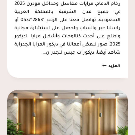
رخام الدمام، مرايات مغاسل ومداخل مودرن 2025
في جميع مدن الشرقية بالمملكة العربية
السعودية. تواصل معنا على الرقم 0537128631 أو
راسلنا عبر واتساب واحصل على استشارة مجانية
واطلع على أحدث كتالوجات وأشكال مرايا الديكور
2025. صور لبعض أعمالنا في ديكور المرايا الجدراية
شاهد أيضا: ديكورات جبس للجدران…
مرايا
المزيد
معتقة
الخبر
0537128631
–
ديكور
مرايا
جدارية
الدمام،