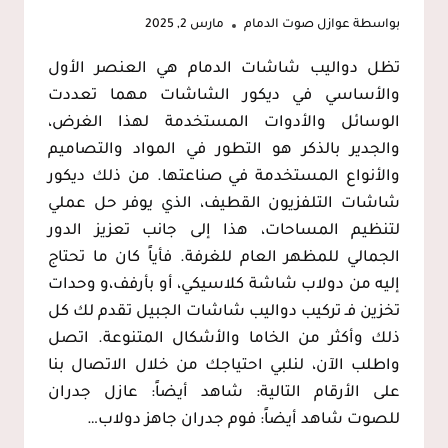
بواسطة
عوازل صوت الدمام
مارس 2, 2025
تظل دواليب شاشات الدمام هي العنصر الأول
والأساسي في ديكور الشاشات مهما تعددت
الوسائل والأدوات المستخدمة لهذا الغرض،
والجدير بالذكر هو التطور في المواد والتصاميم
والأنواع المستخدمة في صناعتها. من ذلك ديكور
شاشات التلفزيون القطيف، الذي يوفر حل عملي
لتنظيم المساحات، هذا إلى جانب تعزيز الدور
الجمالي للمظهر العام للغرفة. فأياً كان ما تحتاج
إليه من دولاب شاشة كلاسيكي، أو بأرفف،و وحدات
تخزين فـ تركيب دواليب شاشات الجبيل تقدم لك كل
ذلك وأكثر من الخاما والأشكال المتنوعة. اتصل
واطلب الآن، لنلبي احتياجك من خلال الاتصال بنا
على الأرقام التالية: شاهد أيضاً: عازل جدران
للصوت شاهد أيضاً: فوم جدران جاهز دولاب…