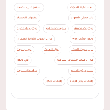
ابواب عازلة للصوت
اسفنج عازل للصوت
باب مخفي شيبورد
ديكورات الاحساء
ديكورات مضيئة
ديكور اضاءة ليزر
ديكور جدار مضيئ
ديكور خشب wpc
عازل الصوت للنوافذ الظهران
عازل صوت للغرف
عزل الصوت
عوازل صوت
عوازل صوت للشباك الشرقية
فني ديكور
معلم ديكور الدمام
مواد عزل الصوت
واجهات بديل الرخام
واجهات ديكور