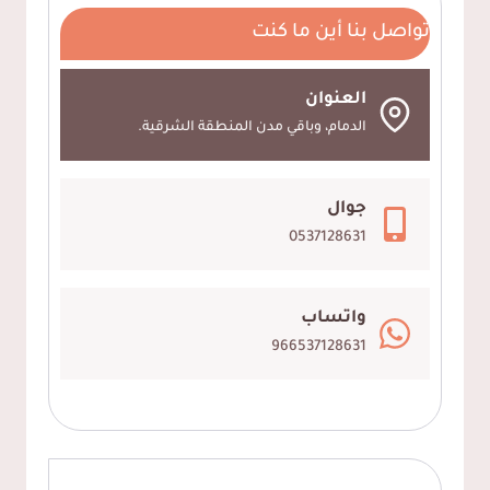
خشب
تواصل بنا أين ما كنت
الخبر،
ديكورات
خشب
العنوان
WPC
الدمام، وباقي مدن المنطقة الشرقية.
الشرقية
–
جوال
2025
0537128631
واتساب
966537128631