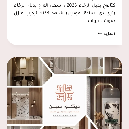
كتالوج بديل الرخام 2025 ، اسعار الواح بديل الرخام
(ثري دي، سادة، مودرن) شاهد كذلك:تركيب عازل
صوت للابواب…
بديل
المزيد
الرخام
الخبر،
خلفية
تلفزيون
بديل
الرخام
الدمام،
ديكور
رخام
صناعي
PVC
الشرقية