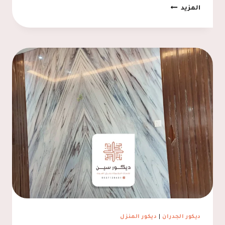
دواليب
المزيد
شاشات
الدمام
ت:
0537128631
رفوف
شاشات
الخبر
ديكور الجدران
|
ديكور المنزل